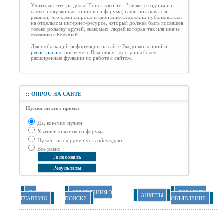
Учитывая, что разделы "Поиск кого-то..." является одним из
самых популярных топиков на форуме, наши пользователи
решили, что сами запросы и свои анкеты должны публиковаться
на отдельном интернет-ресурсе, который должен быть посвящен
только розыску друзей, знакомых, людей которые так или иначе
связанны с Колымой.
Для публикаций информации на сайте Вы должны пройти
регистрацию
, после чего Вам станут доступны более
расширенные функции по работе с сайтом.
::
ОПРОС НА САЙТЕ
Нужен ли этот проект
Да, конечно нужен
Хватает колымского форума
Нужен, на форуме пусть обсуждают
Все равно
НА
ОБЪЯВЛЕНИЯ О
ДОБАВИТЬ
АНКЕТЫ
ГЛАВНУЮ
ПОИСКЕ
ОБЪЯВЛЕНИЕ