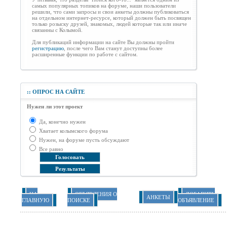
самых популярных топиков на форуме, наши пользователи
решили, что сами запросы и свои анкеты должны публиковаться
на отдельном интернет-ресурсе, который должен быть посвящен
только розыску друзей, знакомых, людей которые так или иначе
связанны с Колымой.
Для публикаций информации на сайте Вы должны пройти
регистрацию
, после чего Вам станут доступны более
расширенные функции по работе с сайтом.
::
ОПРОС НА САЙТЕ
Нужен ли этот проект
Да, конечно нужен
Хватает колымского форума
Нужен, на форуме пусть обсуждают
Все равно
НА
ОБЪЯВЛЕНИЯ О
ДОБАВИТЬ
АНКЕТЫ
ГЛАВНУЮ
ПОИСКЕ
ОБЪЯВЛЕНИЕ