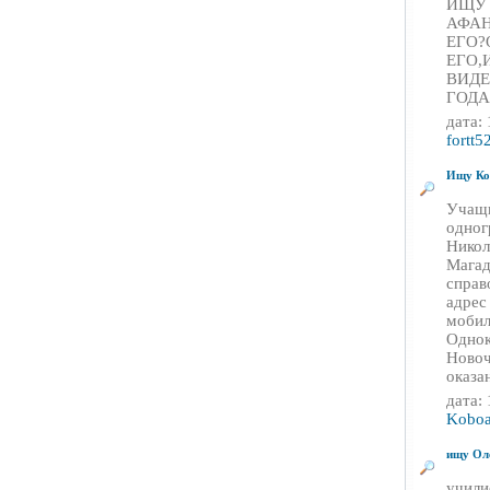
ИЩУ 
АФАН
ЕГО?
ЕГО,
ВИДЕ
ГОДАХ
дата:
fortt5
Ищу Ко
Учащи
одног
Никол
Магад
справ
адрес
мобил
Однок
Новоч
оказа
дата:
Kobo
ищу Оле
учили