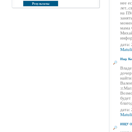
нее е
лет..
на ПМ
занят
момен
мама 
Михай
инфор
дата:
Matul
Ищу Кол
Владе
дочер
найти
Вален
:г.Маг
Возмо
будет
благо
дата:
Matul
ИЩУ 