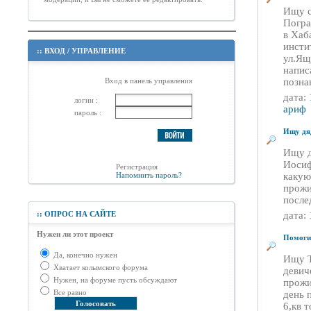
Ищу с
Погра
в Хаб
инсти
::
ВХОД
/
УПРАВЛЕНИЕ
ул.Ящ
напис
Вход в панель управления
позна
дата:
логин :
ариф
пароль :
Ищу дя
Ищу д
Иосиф
Регистрация
Напомнить пароль?
какую
прожи
после
::
ОПРОС НА САЙТЕ
дата:
Нужен ли этот проект
Помогит
Да, конечно нужен
Ищу Т
Хватает колымского форума
девич
Нужен, на форуме пусть обсуждают
прожи
Все равно
день 
6,кв 