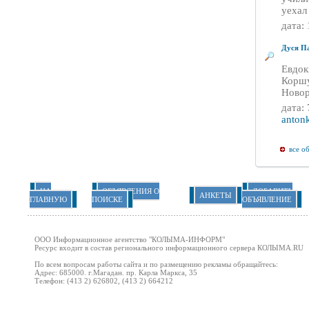
уехал
дата:
Дуся Па
Евдок
Коршу
Новор
дата:
anton
все о
НА
ОБЪЯВЛЕНИЯ О
ДОБАВИТЬ
АНКЕТЫ
ГЛАВНУЮ
ПОИСКЕ
ОБЪЯВЛЕНИЕ
ООО Информационное агентство "
КОЛЫМА-ИНФОРМ
"
Ресурс входит в состав регионального информационного сервера КОЛЫМА
.RU
По всем вопросам работы сайта и по размещению рекламы обращайтесь:
Адрес: 685000. г.Магадан. пр. Карла Маркса, 35
Телефон: (413 2) 626802, (413 2) 664212