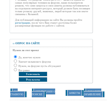
самых популярных топиков на форуме, наши пользователи
решили, что сами запросы и свои анкеты должны публиковаться
на отдельном интернет-ресурсе, который должен быть посвящен
только розыску друзей, знакомых, людей которые так или иначе
связанны с Колымой.
Для публикаций информации на сайте Вы должны пройти
регистрацию
, после чего Вам станут доступны более
расширенные функции по работе с сайтом.
::
ОПРОС НА САЙТЕ
Нужен ли этот проект
Да, конечно нужен
Хватает колымского форума
Нужен, на форуме пусть обсуждают
Все равно
НА
ОБЪЯВЛЕНИЯ О
ДОБАВИТЬ
АНКЕТЫ
ГЛАВНУЮ
ПОИСКЕ
ОБЪЯВЛЕНИЕ