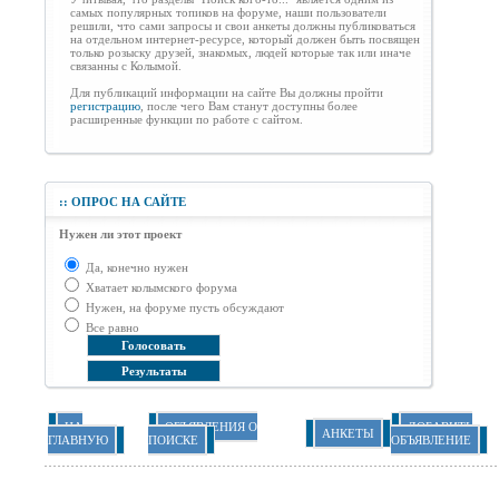
самых популярных топиков на форуме, наши пользователи
решили, что сами запросы и свои анкеты должны публиковаться
на отдельном интернет-ресурсе, который должен быть посвящен
только розыску друзей, знакомых, людей которые так или иначе
связанны с Колымой.
Для публикаций информации на сайте Вы должны пройти
регистрацию
, после чего Вам станут доступны более
расширенные функции по работе с сайтом.
::
ОПРОС НА САЙТЕ
Нужен ли этот проект
Да, конечно нужен
Хватает колымского форума
Нужен, на форуме пусть обсуждают
Все равно
НА
ОБЪЯВЛЕНИЯ О
ДОБАВИТЬ
АНКЕТЫ
ГЛАВНУЮ
ПОИСКЕ
ОБЪЯВЛЕНИЕ