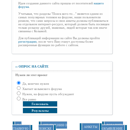
Идея создания данного сайта пришла от посетителей
нашего
форума
.
Учитывая, что разделы "Поиск кого-то..." является одним из
самых популярных топиков на форуме, наши пользователи
решили, что сами запросы и свои анкеты должны публиковаться
на отдельном интернет-ресурсе, который должен быть посвящен
только розыску друзей, знакомых, людей которые так или иначе
связанны с Колымой.
Для публикаций информации на сайте Вы должны пройти
регистрацию
, после чего Вам станут доступны более
расширенные функции по работе с сайтом.
::
ОПРОС НА САЙТЕ
Нужен ли этот проект
Да, конечно нужен
Хватает колымского форума
Нужен, на форуме пусть обсуждают
Все равно
НА
ОБЪЯВЛЕНИЯ О
ДОБАВИТЬ
АНКЕТЫ
ГЛАВНУЮ
ПОИСКЕ
ОБЪЯВЛЕНИЕ